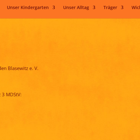
Unser Kindergarten
Unser Alltag
Träger
Wic
en Blasewitz e. V.
z 3 MDStV: