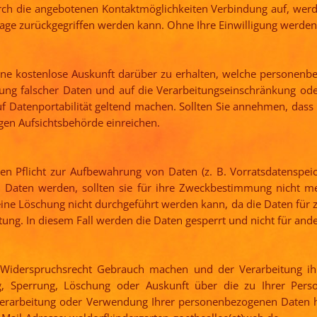
rch die angebotenen Kontaktmöglichkeiten Verbindung auf, werde
age zurückgegriffen werden kann. Ohne Ihre Einwilligung werden 
eine kostenlose Auskunft darüber zu erhalten, welche personen
gung falscher Daten und auf die Verarbeitungseinschränkung od
auf Datenportabilität geltend machen. Sollten Sie annehmen, das
gen Aufsichtsbehörde einreichen.
en Pflicht zur Aufbewahrung von Daten (z. B. Vorratsdatenspeic
e Daten werden, sollten sie für ihre Zweckbestimmung nicht me
eine Löschung nicht durchgeführt werden kann, da die Daten für zu
tung. In diesem Fall werden die Daten gesperrt und nicht für and
Widerspruchsrecht Gebrauch machen und der Verarbeitung ih
g, Sperrung, Löschung oder Auskunft über die zu Ihrer Per
erarbeitung oder Verwendung Ihrer personenbezogenen Daten ha