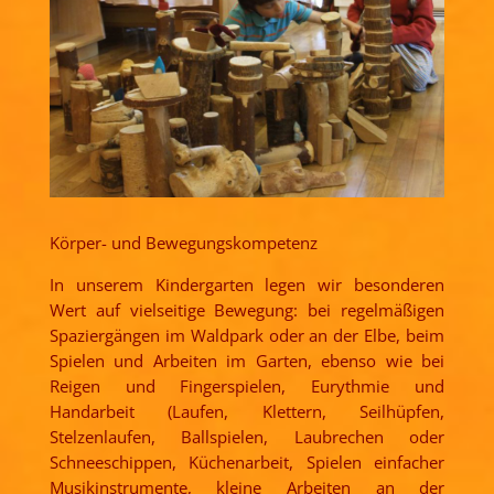
Körper- und Bewegungskompetenz
In unserem Kindergarten legen wir besonderen
Wert auf vielseitige Bewegung: bei regelmäßigen
Spaziergängen im Waldpark oder an der Elbe, beim
Spielen und Arbeiten im Garten, ebenso wie bei
Reigen und Fingerspielen, Eurythmie und
Handarbeit (Laufen, Klettern, Seilhüpfen,
Stelzenlaufen, Ballspielen, Laubrechen oder
Schneeschippen, Küchenarbeit, Spielen einfacher
Musikinstrumente, kleine Arbeiten an der